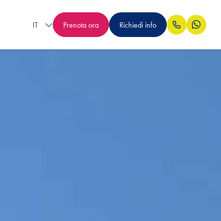
IT
Prenota ora
Richiedi info