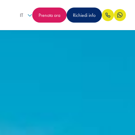
IT
Prenota ora
Richiedi info