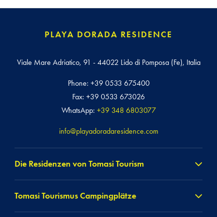
PLAYA DORADA RESIDENCE
Viale Mare Adriatico, 91 - 44022 Lido di Pomposa (Fe), Italia
Phone:
+39 0533 675400
Fax:
+39 0533 673026
WhatsApp:
+39 348 6803077
info@playadoradaresidence.com
Die Residenzen von Tomasi Tourism
Airone Bianco Residence
Tomasi Tourismus Campingplätze
Lido Delle Nazioni (FE)
Flamingo Residence Hotel